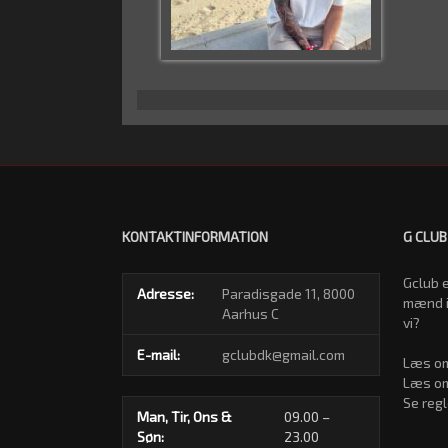
KONTAKTINFORMATION
G CLUB
Gclub e
Adresse:
Paradisgade 11, 8000
mænd i
Aarhus C
vi?
E-mail:
gclubdk@gmail.com
Læs om
Læs om
Se regl
Man, Tir, Ons &
09.00 –
Søn:
23.00