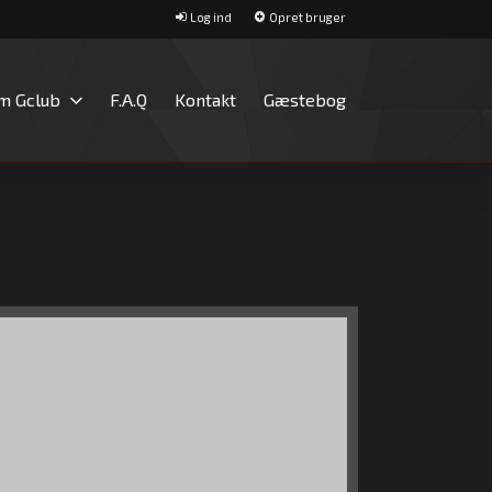
Log ind
Opret bruger
m Gclub
F.A.Q
Kontakt
Gæstebog