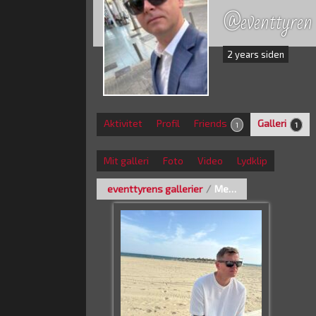
@eventtyren
2 years siden
Aktivitet
Profil
Friends
Galleri
1
1
Mit galleri
Foto
Video
Lydklip
eventtyrens gallerier
/
Me…