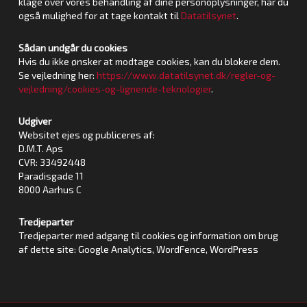
klage over vores behandling af dine personoplysninger, har du
også mulighed for at tage kontakt til
Datatilsynet
.
Sådan undgår du cookies
Hvis du ikke ønsker at modtage cookies, kan du blokere dem.
Se vejledning her:
https://www.datatilsynet.dk/regler-og-
vejledning/cookies-og-lignende-teknologier
.
Udgiver
Websitet ejes og publiceres af:
D.M.T. Aps
CVR: 33492448
Paradisgade 11
8000 Aarhus C
Tredjeparter
Tredjeparter med adgang til cookies og information om brug
af dette site: Google Analytics, WordFence, WordPress