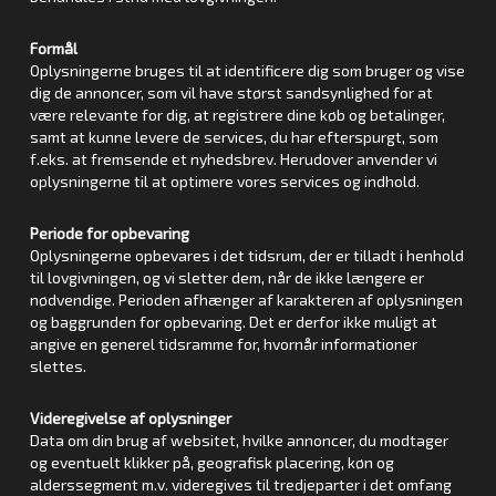
Formål
Oplysningerne bruges til at identificere dig som bruger og vise
dig de annoncer, som vil have størst sandsynlighed for at
være relevante for dig, at registrere dine køb og betalinger,
samt at kunne levere de services, du har efterspurgt, som
f.eks. at fremsende et nyhedsbrev. Herudover anvender vi
oplysningerne til at optimere vores services og indhold.
Periode for opbevaring
Oplysningerne opbevares i det tidsrum, der er tilladt i henhold
til lovgivningen, og vi sletter dem, når de ikke længere er
nødvendige. Perioden afhænger af karakteren af oplysningen
og baggrunden for opbevaring. Det er derfor ikke muligt at
angive en generel tidsramme for, hvornår informationer
slettes.
Videregivelse af oplysninger
Data om din brug af websitet, hvilke annoncer, du modtager
og eventuelt klikker på, geografisk placering, køn og
alderssegment m.v. videregives til tredjeparter i det omfang