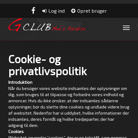
Skip
to
facebook
Log ind
Opret bruger
main
content
Menu
Cookie- og
privatlivspolitik
Introduktion
Når du besøger vores website indsamles der oplysninger om
dig, som bruges til at tilpasse og forbedre vores indhold og
annoncer. Hvis du ikke ønsker, at der indsamles sådanne
oplysninger, bør du slette dine cookies og undlade videre brug
af websitet. Nedenfor har vi uddybet, hvilke informationer der
indsamles, deres formål og hvilke tredjeparter, der har
adgang til dem.
Cookies
Websitet anvender ”cookies”, der er en tekstfil, som gemmes