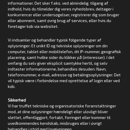
informationer. Det sker f.eks. ved almindelig. tilgang af
indhold, hvis du tilmelder dig vores nyhedsbrev, deltager i
konkurrencer eller undersøgelser, registrerer dig som bruger
eller abonnent, samt øvrig brug af services, eller hvis du
foretager køb via websitet.
Vi indsamler og behandler typisk følgende typer af
oplysninger: Et unikt ID og tekniske oplysninger om din
computer, tablet eller mobiltelefon, dit IP-nummer, geografisk
placering, samt hvilke sider du klikker på (interesser). I det
omfang du selv giver eksplicit samtykke hertil, og selv
indtaster informationerne, behandles desuden: Navn,
telefonnummer, e-mail, adresse og betalingsoplysninger. Det
vil typisk være i forbindelse med oprettelse af login eller ved
køb.
Sikkerhed
Vi har truffet tekniske og organisatoriske foranstaltninger
mod, at dine oplysninger hændeligt eller ulovligt bliver
slettet, offentliggjort, fortabt, forringet eller kommer til
uvedkommendes kendskab, misbruges eller i øvrigt
behandles i strid med lovgivningen.