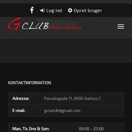
Skip
to
facebook
Log ind
Opret bruger
main
content
Menu
KONTAKTINFORMATION
Adresse:
Paradisgade 11, 8000 Aarhus C
E-mail:
gclubdk@gmail.com
Man, Tir, Ons & Søn:
09.00 – 23.00