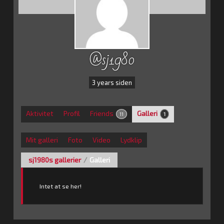
@sj1980
3 years siden
Aktivitet
Profil
Friends
Galleri
11
1
Mit galleri
Foto
Video
Lydklip
sj1980s gallerier
/
Galleri
Intet at se her!