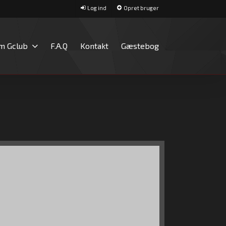
Log ind
Opret bruger
m Gclub
F.A.Q
Kontakt
Gæstebog