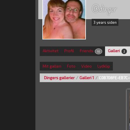
@dinger
3 years siden
Aktivitet
Profil
Friends
Galleri
10
2
Mit galleri
Foto
Video
Lydklip
Dingers gallerier
/
Galleri 1
/
C0B708FE-EB7C-