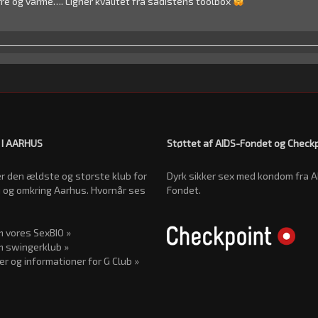
rre og varme…. Ligner kvalitet fra sadistens toolbox
 I AARHUS
Støttet af AIDS-Fondet og Check
r den ældste og største klub for
Dyrk sikker sex med kondom fra A
 og omkring Aarhus. Hvornår ses
Fondet.
 vores SexBIO »
 swingerklub »
er og informationer for G Club »