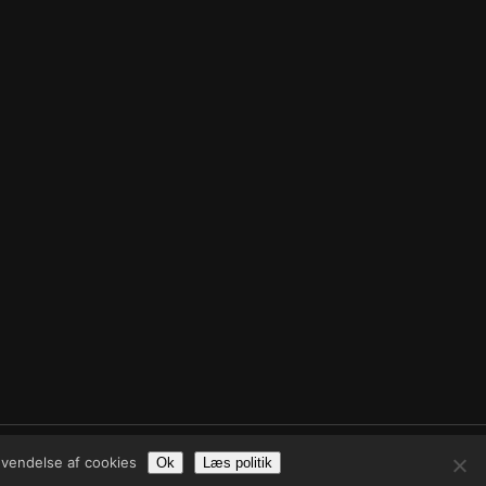
facebook
anvendelse af cookies
Ok
Læs politik