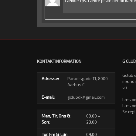
Lækker røv. Lækre piske der ok kanti
KONTAKTINFORMATION
G CLUB
Gclub e
Adresse:
Paradisgade 11, 8000
mænd i
Aarhus C
vi?
E-mail:
gclubdk@gmail.com
Læs om
Læs om
Se regl
Man, Tir, Ons &
09.00 –
Søn:
23.00
Tor, Fre & Lør:
09.00 –