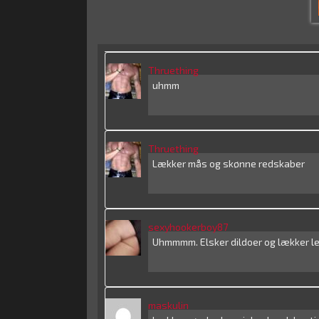
Thruething
uhmm
Thruething
Lækker mås og skønne redskaber
sexyhookerboy87
Uhmmmm. Elsker dildoer og lækker l
maskulin