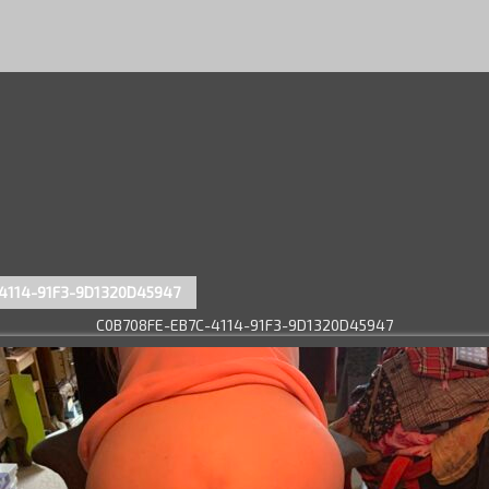
4114-91F3-9D1320D45947
C0B708FE-EB7C-4114-91F3-9D1320D45947